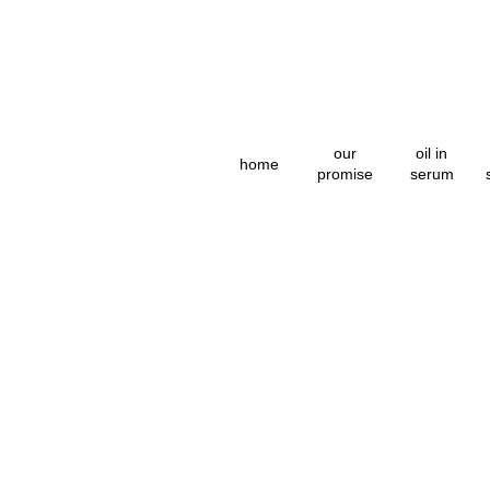
our
oil in
home
promise
serum